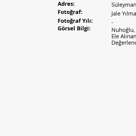
Adres:
Süleyman 
Fotoğraf:
Jale Yılm
Fotoğraf Yılı:
-
Görsel Bilgi:
Nuhoğlu, 
Ele Alınan
Değerlend