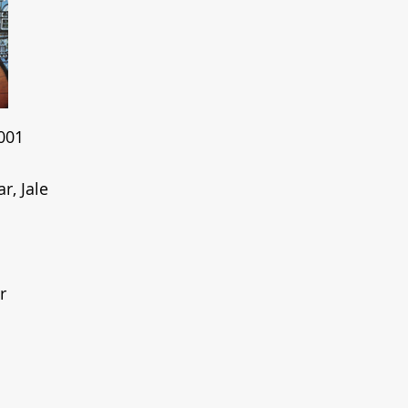
001
r, Jale
r