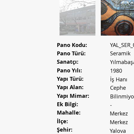
Pano Kodu:
YAL_SER_
Pano Türü:
Seramik
Sanatçı:
Yılmabaşa
Pano Yılı:
1980
Yapı Türü:
İş Hanı
Yapı Alan:
Cephe
Yapı Mimar:
Bilinmiyo
Ek Bilgi:
-
Mahalle:
Merkez
İlçe:
Merkez
Şehir:
Yalova