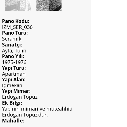
Pano Kodu:
IZM_SER_036
Pano Türü:
Seramik
Sanatçı:
Ayta, Tülin
Pano Yılı:
1975-1976
Yapı Türü:
Apartman
Yapı Alan:
İç mekân
Yapı Mimar:
Erdoğan Topuz
Ek Bilgi:
Yapının mimari ve müteahhiti
Erdoğan Topuz'dur.
Mahalle: