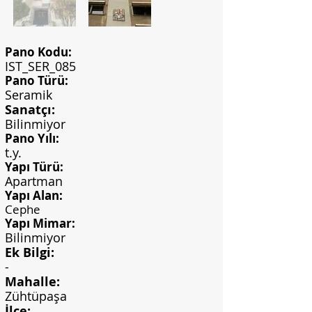
Pano Kodu:
IST_SER_085
Pano Türü:
Seramik
Sanatçı:
Bilinmiyor
Pano Yılı:
t.y.
Yapı Türü:
Apartman
Yapı Alan:
Cephe
Yapı Mimar:
Bilinmiyor
Ek Bilgi:
-
Mahalle:
Zühtüpaşa
İlçe: