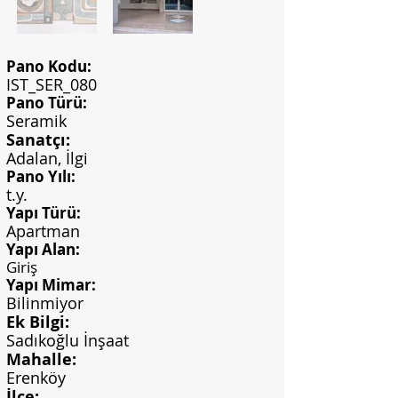
Pano Kodu:
IST_SER_080
Pano Türü:
Seramik
Sanatçı:
Adalan, İlgi
Pano Yılı:
t.y.
Yapı Türü:
Apartman
Yapı Alan:
Giriş
Yapı Mimar:
Bilinmiyor
Ek Bilgi:
Sadıkoğlu İnşaat
Mahalle:
Erenköy
İlçe: