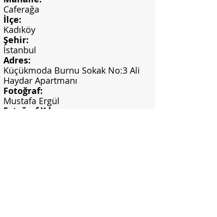
Caferağa
İlçe:
Kadıköy
Şehir:
İstanbul
Adres:
Küçükmoda Burnu Sokak No:3 Ali
Haydar Apartmanı
Fotoğraf:
Mustafa Ergül
Fotoğraf Yılı:
2020
Görsel Bilgi:
Mustafa Ergül Arşivi