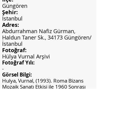
Güngören
Şehir:
İstanbul
Adres:
Abdurrahman Nafiz Gürman,
Haldun Taner Sk., 34173 Güngören/
İstanbul
Fotoğraf:
Hülya Vurnal Arşivi
Fotoğraf Yılı:
-
Görsel Bilgi:
Hulya, Vurnal, (1993). Roma Bizans
Mozaik Sanatı Etkisi ile 1960 Sonrası
Günümüze Kadar Mimaride Duvar
Resmi Olarak Mozaik Sanatı ve Bedri
Rahmi-Eren Eyüboğlu Mozaikleri.
(Yayımlanmamış yüksek lisans tezi).
Marmara Üniversitesi, Sosyal Bilimler
Enstitüsü, İstanbul.