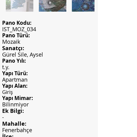
Pano Kodu:
IST_MOZ_034
Pano Türü:
Mozaik
Sanatçı:
Gürel Sile, Aysel
Pano Yılı:
t.y.
Yapı Türü:
Apartman
Yapı Alan:
Giriş
Yapı Mimar:
Bilinmiyor
Ek Bilgi:
-
Mahalle:
Fenerbahçe
İlçe: