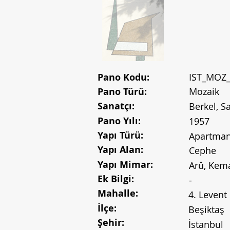
Pano Kodu:
IST_MOZ
Pano Türü:
Mozaik
Sanatçı:
Berkel, S
Pano Yılı:
1957
Yapı Türü:
Apartma
Yapı Alan:
Cephe
Yapı Mimar:
Arû, Kem
Ek Bilgi:
-
Mahalle:
4. Levent
İlçe:
Beşiktaş
Şehir:
İstanbul