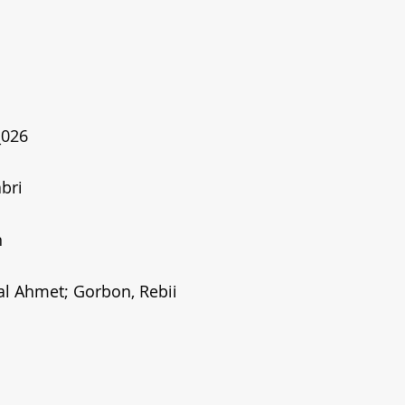
_026
abri
n
al Ahmet; Gorbon, Rebii