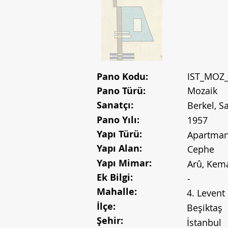
Pano Kodu:
IST_MOZ
Pano Türü:
Mozaik
Sanatçı:
Berkel, S
Pano Yılı:
1957
Yapı Türü:
Apartma
Yapı Alan:
Cephe
Yapı Mimar:
Arû, Kem
Ek Bilgi:
-
Mahalle:
4. Levent
İlçe:
Beşiktaş
Şehir:
İstanbul