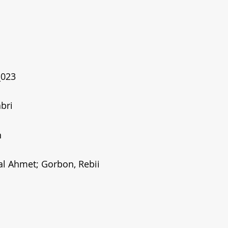
_023
abri
n
al Ahmet; Gorbon, Rebii