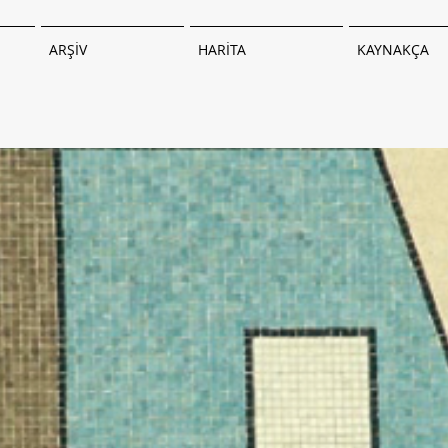
ARŞİV
HARİTA
KAYNAKÇA