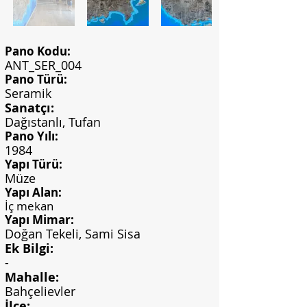
Pano Kodu:
ANT_SER_004
Pano Türü:
Seramik
Sanatçı:
Dağıstanlı, Tufan
Pano Yılı:
1984
Yapı Türü:
Müze
Yapı Alan:
İç mekan
Yapı Mimar:
Doğan Tekeli, Sami Sisa
Ek Bilgi:
-
Mahalle:
Bahçelievler
İlçe: