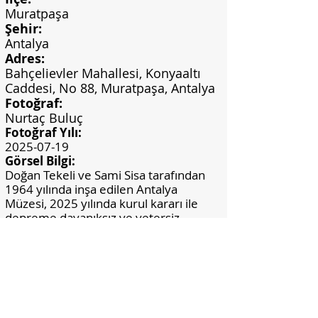
Muratpaşa
Şehir:
Antalya
Adres:
Bahçelievler Mahallesi, Konyaaltı
Caddesi, No 88, Muratpaşa, Antalya
Fotoğraf:
Nurtaç Buluç
Fotoğraf Yılı:
2025-07-19
Görsel Bilgi:
Doğan Tekeli ve Sami Sisa tarafından
1964 yılında inşa edilen Antalya
Müzesi, 2025 yılında kurul kararı ile
depreme dayanıksız ve yetersiz
depolama alanı gibi bahanelerle yıkım
kararı aldı. Tufan Dağıstanlı ile 2025
Temmuz ayında yaptığımız görüşmede,
seramik panoların koruma altına
alındığı ve yeni yapılacak yapıda
kullanacağı bilgisini iletti.