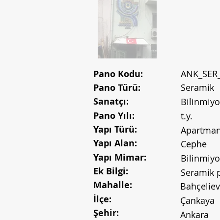
Pano Kodu:
ANK_SER
Pano Türü:
Seramik
Sanatçı:
Bilinmiyo
Pano Yılı:
t.y.
Yapı Türü:
Apartma
Yapı Alan:
Cephe
Yapı Mimar:
Bilinmiyo
Ek Bilgi:
Seramik 
Mahalle:
Bahçeliev
İlçe:
Çankaya
Şehir:
Ankara