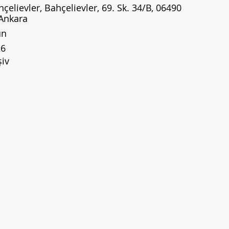
çelievler, Bahçelievler, 69. Sk. 34/B, 06490
Ankara
un
26
şiv