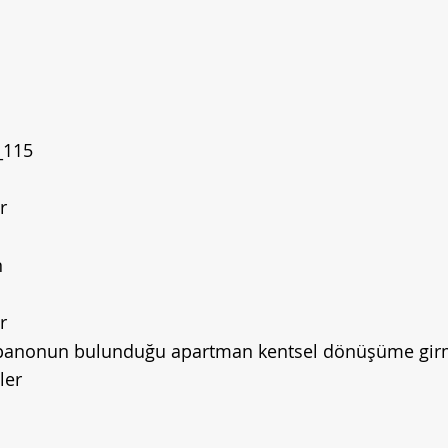
_115
r
n
r
panonun bulunduğu apartman kentsel dönüşüme girm
ler