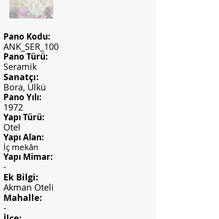
Pano Kodu:
ANK_SER_100
Pano Türü:
Seramik
Sanatçı:
Bora, Ülkü
Pano Yılı:
1972
Yapı Türü:
Otel
Yapı Alan:
İç mekân
Yapı Mimar:
-
Ek Bilgi:
Akman Oteli
Mahalle:
-
İlçe: