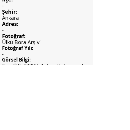
-
Şehir:
Ankara
Adres:
-
Fotoğraf:
Ülkü Bora Arşivi
Fotoğraf Yılı:
-
Görsel Bilgi:
Can, Ö.C. (2018). Ankara'da kamusal
alanlardaki seramik duvar panoları.
(Yayımlanmamış yüksek lisans tezi).
Hacettepe Üniversitesi, Sosyal Bilimler
Enstitüsü, Ankara.