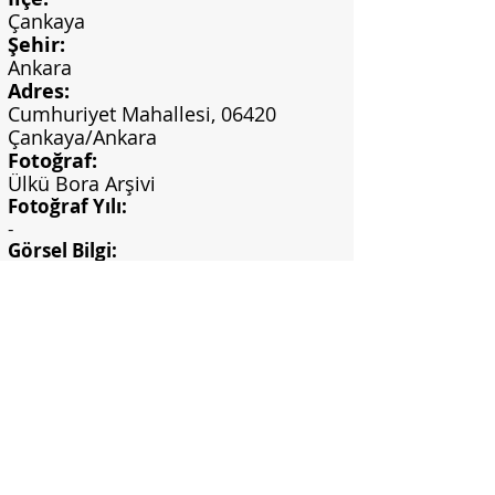
Çankaya
Şehir:
Ankara
Adres:
Cumhuriyet Mahallesi, 06420
Çankaya/Ankara
Fotoğraf:
Ülkü Bora Arşivi
Fotoğraf Yılı:
-
Görsel Bilgi:
Can, Ö.C. (2018). Ankara'da kamusal
alanlardaki seramik duvar panoları.
(Yayımlanmamış yüksek lisans tezi).
Hacettepe Üniversitesi, Sosyal Bilimler
Enstitüsü, Ankara.