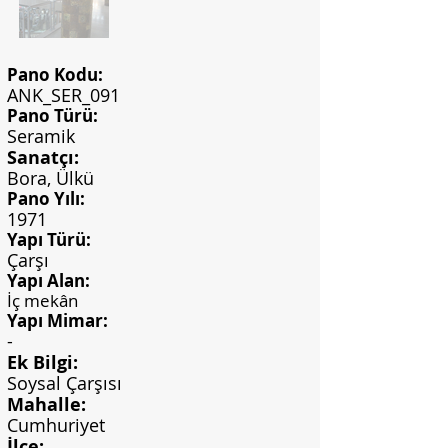
Pano Kodu:
ANK_SER_091
Pano Türü:
Seramik
Sanatçı:
Bora, Ülkü
Pano Yılı:
1971
Yapı Türü:
Çarşı
Yapı Alan:
İç mekân
Yapı Mimar:
-
Ek Bilgi:
Soysal Çarşısı
Mahalle:
Cumhuriyet
İlçe: