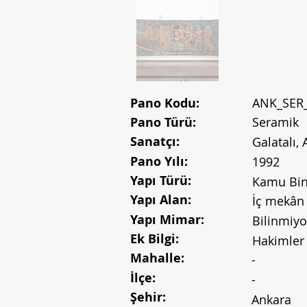
Pano Kodu:
ANK_SER
Pano Türü:
Seramik
Sanatçı:
Galatalı, A
Pano Yılı:
1992
Yapı Türü:
Kamu Bin
Yapı Alan:
İç mekân
Yapı Mimar:
Bilinmiyo
Ek Bilgi:
Hakimler
Mahalle:
-
İlçe:
-
Şehir:
Ankara