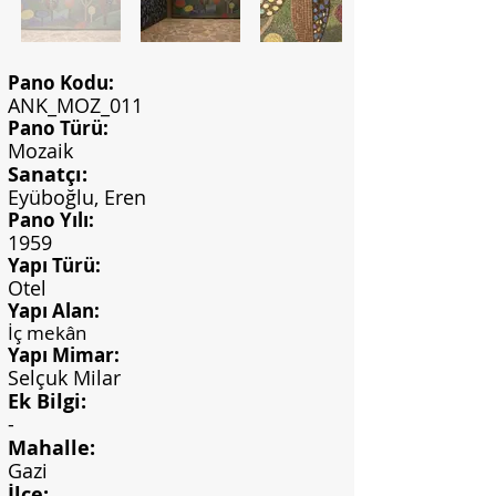
Pano Kodu:
ANK_MOZ_011
Pano Türü:
Mozaik
Sanatçı:
Eyüboğlu, Eren
Pano Yılı:
1959
Yapı Türü:
Otel
Yapı Alan:
İç mekân
Yapı Mimar:
Selçuk Milar
Ek Bilgi:
-
Mahalle:
Gazi
İlçe: