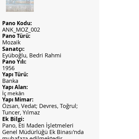
Pano Kodu:
ANK_MOZ_002
Pano Türü:
Mozaik
Sanatçı:
Eyüboğlu, Bedri Rahmi
Pano Yılı:
1956
Yapı Türü:
Banka
Yapı Alan:
İç mekân
Yapı Mimar:
Özsan, Vedat; Devres, Toğrul;
Tuncer, Yılmaz
Ek Bilgi:
Pano, Eti Maden İşletmeleri
Genel Müdürlüğü Ek Binası'nda
muhafaza edilmektedir.