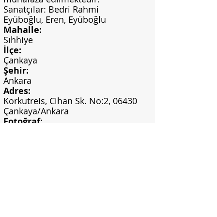
Sanatçılar: Bedri Rahmi
Eyüboğlu, Eren, Eyüboğlu
Mahalle:
Sıhhiye
İlçe:
Çankaya
Şehir:
Ankara
Adres:
Korkutreis, Cihan Sk. No:2, 06430
Çankaya/Ankara
Fotoğraf:
Seda Özen Bilgili Arşivi
Fotoğraf Yılı:
-
Görsel Bilgi:
Seda Özen Bilgili (twitter: @Seda_Ozen)