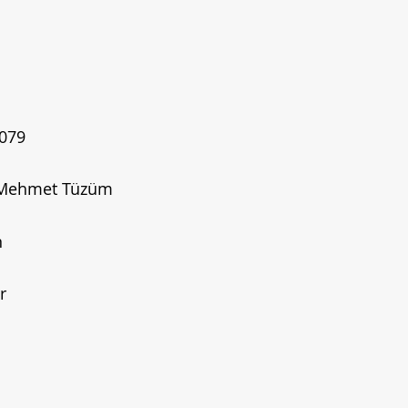
079
, Mehmet Tüzüm
n
r