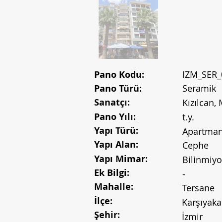
Pano Kodu:
IZM_SER_
Pano Türü:
Seramik
Sanatçı:
Kızılcan
Pano Yılı:
t.y.
Yapı Türü:
Apartma
Yapı Alan:
Cephe
Yapı Mimar:
Bilinmiyo
Ek Bilgi:
-
Mahalle:
Tersane
İlçe:
Karşıyaka
Şehir:
İzmir