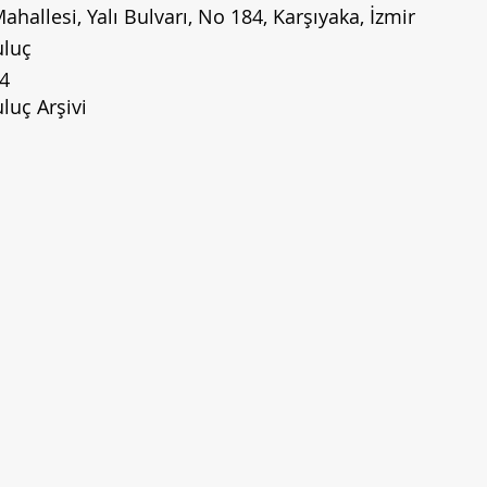
ahallesi, Yalı Bulvarı, No 184, Karşıyaka, İzmir
uluç
4
luç Arşivi