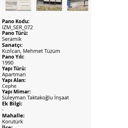
Pano Kodu:
IZM_SER_072
Pano Türü:
Seramik
Sanatçı:
Kızılcan, Mehmet Tüzüm
Pano Yılı:
1990
Yapı Türü:
Apartman
Yapı Alan:
Cephe
Yapı Mimar:
Süleyman Taktakoğlu İnşaat
Ek Bilgi:
-
Mahalle:
Korutürk
İlçe: