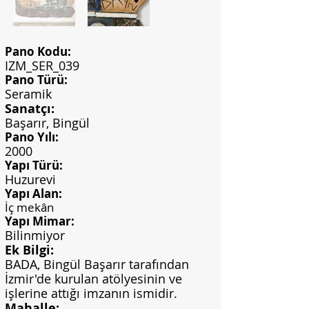
Pano Kodu:
IZM_SER_039
Pano Türü:
Seramik
Sanatçı:
Başarır, Bingül
Pano Yılı:
2000
Yapı Türü:
Huzurevi
Yapı Alan:
İç mekân
Yapı Mimar:
Bilinmiyor
Ek Bilgi:
BADA, Bingül Başarır tarafından
İzmir'de kurulan atölyesinin ve
işlerine attığı imzanın ismidir.
Mahalle: