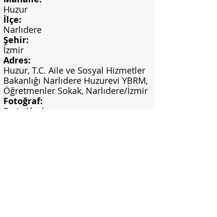
Huzur
İlçe:
Narlıdere
Şehir:
İzmir
Adres:
Huzur, T.C. Aile ve Sosyal Hizmetler
Bakanlığı Narlıdere Huzurevi YBRM,
Öğretmenler Sokak, Narlıdere/İzmir
Fotoğraf:
Emir Alışık
Fotoğraf Yılı:
2023.11.13
Görsel Bilgi:
Kişisel arşiv