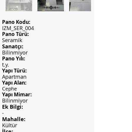
Pano Kodu:
IZM_SER_004
Pano Türü:
Seramik
Sanatçı:
Bilinmiyor
Pano Yılı:
t.y.
Yapı Türü:
Apartman
Yapı Alan:
Cephe
Yapı Mimar:
Bilinmiyor
Ek Bilgi:
-
Mahalle:
Kültür
İlçe: