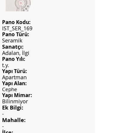
Pano Kodu:
IST_SER_169
Pano Türü:
Seramik
Sanatçı:
Adalan, İlgi
Pano Yılı:
t.y.
Yapı Türü:
Apartman
Yapı Alan:
Cephe
Yapı Mimar:
Bilinmiyor
Ek Bilgi:
-
Mahalle:
-
İlçe: