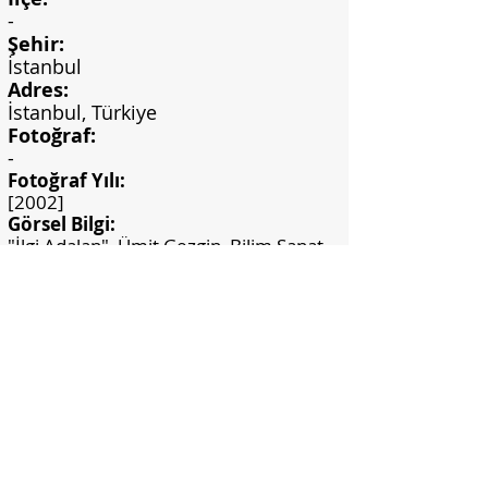
-
Şehir:
İstanbul
Adres:
İstanbul, Türkiye
Fotoğraf:
-
Fotoğraf Yılı:
[2002]
Görsel Bilgi:
"İlgi Adalan", Ümit Gezgin, Bilim Sanat
Galerisi, İstanbul 2002