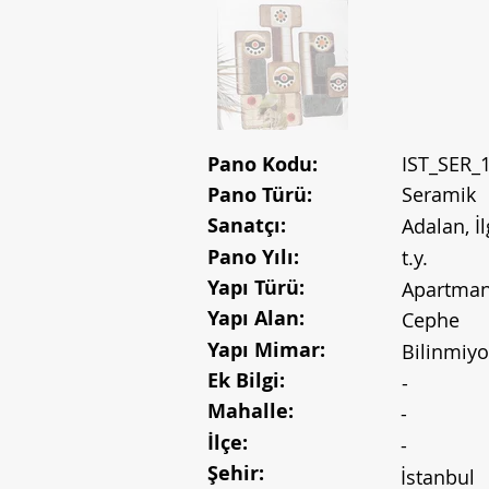
Pano Kodu:
IST_SER_
Pano Türü:
Seramik
Sanatçı:
Adalan, İl
Pano Yılı:
t.y.
Yapı Türü:
Apartma
Yapı Alan:
Cephe
Yapı Mimar:
Bilinmiyo
Ek Bilgi:
-
Mahalle:
-
İlçe:
-
Şehir:
İstanbul