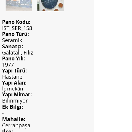
Pano Kodu:
IST_SER_158
Pano Türü:
Seramik
Sanatçı:
Galatalı, Filiz
Pano Yılı:
1977
Yapı Türü:
Hastane
Yapı Alan:
İç mekân
Yapı Mimar:
Bilinmiyor
Ek Bilgi:
-
Mahalle:
Cerrahpaşa
İlçe: