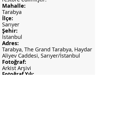
Mahalle:
Tarabya
İlçe:
Sarıyer
Şehir:
İstanbul
Adres:
Tarabya, The Grand Tarabya, Haydar
Aliyev Caddesi, Sarıyer/İstanbul
Fotoğraf:
Arkist Arşivi
Fotoğraf Yılı:
-
Görsel Bilgi:
https://www.arkist.com.tr/?
portfolio=tarabya-oteli
adresinden
alınmıştır.