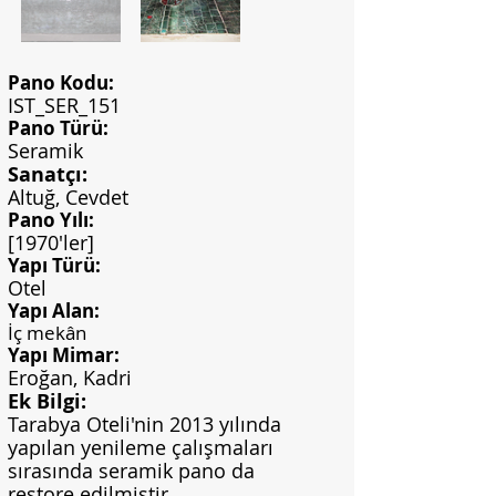
Pano Kodu:
IST_SER_151
Pano Türü:
Seramik
Sanatçı:
Altuğ, Cevdet
Pano Yılı:
[1970'ler]
Yapı Türü:
Otel
Yapı Alan:
İç mekân
Yapı Mimar:
Eroğan, Kadri
Ek Bilgi:
Tarabya Oteli'nin 2013 yılında
yapılan yenileme çalışmaları
sırasında seramik pano da
restore edilmiştir.