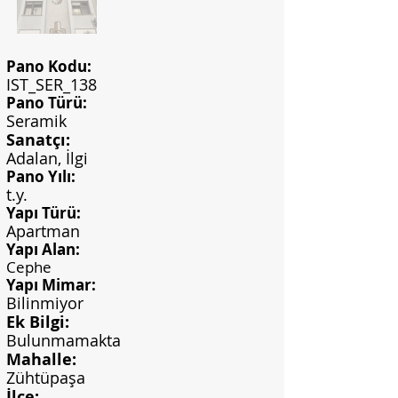
Pano Kodu:
IST_SER_138
Pano Türü:
Seramik
Sanatçı:
Adalan, İlgi
Pano Yılı:
t.y.
Yapı Türü:
Apartman
Yapı Alan:
Cephe
Yapı Mimar:
Bilinmiyor
Ek Bilgi:
Bulunmamakta
Mahalle:
Zühtüpaşa
İlçe: