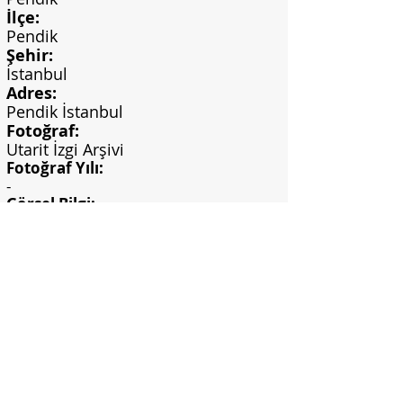
İlçe:
Pendik
Şehir:
İstanbul
Adres:
Pendik İstanbul
Fotoğraf:
Utarit İzgi Arşivi
Fotoğraf Yılı:
-
Görsel Bilgi:
Salt Araştırma, Mimarlık ve Tasarım
Arşivi, Utarit İzgi
Arşivi.
https://archives.saltresearch.or
g/handle/123456789/84145