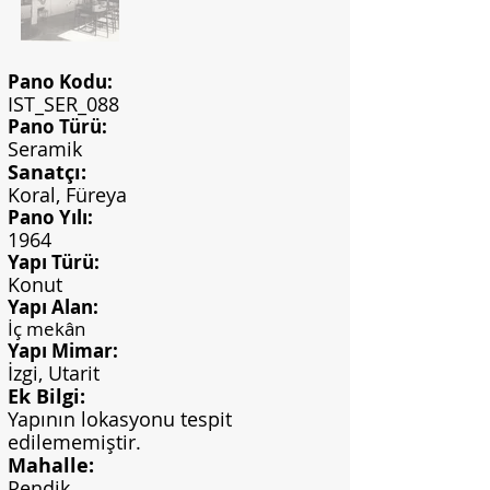
Pano Kodu:
IST_SER_088
Pano Türü:
Seramik
Sanatçı:
Koral, Füreya
Pano Yılı:
1964
Yapı Türü:
Konut
Yapı Alan:
İç mekân
Yapı Mimar:
İzgi, Utarit
Ek Bilgi:
Yapının lokasyonu tespit
edilememiştir.
Mahalle:
Pendik