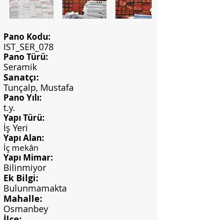
Pano Kodu:
IST_SER_078
Pano Türü:
Seramik
Sanatçı:
Tunçalp, Mustafa
Pano Yılı:
t.y.
Yapı Türü:
İş Yeri
Yapı Alan:
İç mekân
Yapı Mimar:
Bilinmiyor
Ek Bilgi:
Bulunmamakta
Mahalle:
Osmanbey
İlçe: