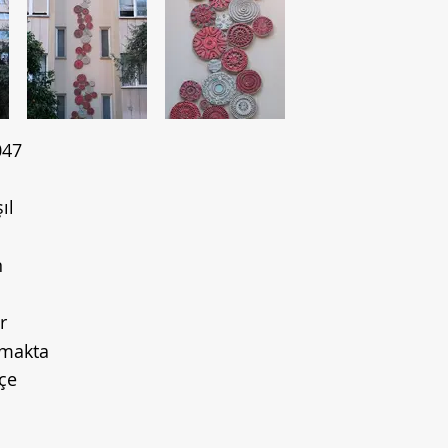
047
ıl
n
r
makta
çe