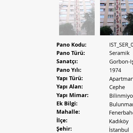
Pano Kodu:
IST_SER_
Pano Türü:
Seramik
Sanatçı:
Gorbon-Iş
Pano Yılı:
1974
Yapı Türü:
Apartma
Yapı Alan:
Cephe
Yapı Mimar:
Bilinmiyo
Ek Bilgi:
Bulunma
Mahalle:
Fenerbah
İlçe:
Kadıköy
Şehir:
İstanbul