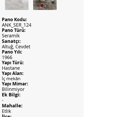
Pano Kodu:
ANK_SER_124
Pano Türü:
Seramik
Sanatçı:
Altuğ, Cevdet
Pano Yılı:
1966
Yapı Türü:
Hastane
Yapı Alan:
İç mekân
Yapı Mimar:
Bilinmiyor
Ek Bilgi:
-
Mahalle:
Etlik
İlçe: