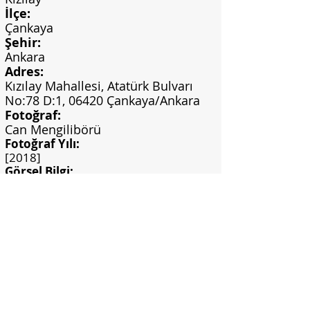
İlçe:
Çankaya
Şehir:
Ankara
Adres:
Kızılay Mahallesi, Atatürk Bulvarı
No:78 D:1, 06420 Çankaya/Ankara
Fotoğraf:
Can Mengilibörü
Fotoğraf Yılı:
[2018]
Görsel Bilgi:
Can, Ö.C. (2018). Ankara'da kamusal
alanlardaki seramik duvar panoları.
(Yayımlanmamış yüksek lisans tezi).
Hacettepe Üniversitesi, Sosyal Bilimler
Enstitüsü, Ankara.