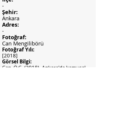
-
Şehir:
Ankara
Adres:
-
Fotoğraf:
Can Mengilibörü
Fotoğraf Yılı:
[2018]
Görsel Bilgi:
Can, Ö.C. (2018). Ankara'da kamusal
alanlardaki seramik duvar panoları.
(Yayımlanmamış yüksek lisans tezi).
Hacettepe Üniversitesi, Sosyal Bilimler
Enstitüsü, Ankara.