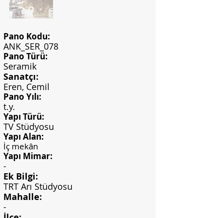
Pano Kodu:
ANK_SER_078
Pano Türü:
Seramik
Sanatçı:
Eren, Cemil
Pano Yılı:
t.y.
Yapı Türü:
TV Stüdyosu
Yapı Alan:
İç mekân
Yapı Mimar:
-
Ek Bilgi:
TRT Arı Stüdyosu
Mahalle:
-
İlçe: