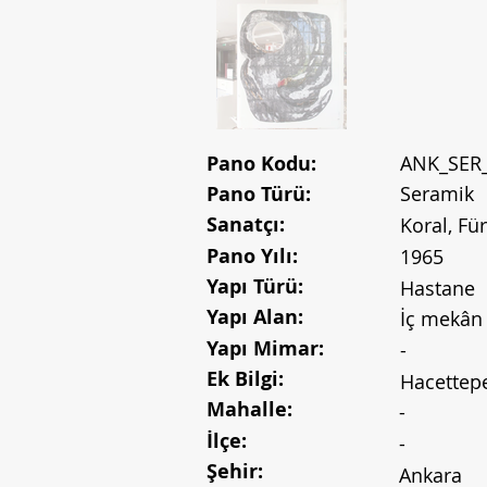
Pano Kodu:
ANK_SER
Pano Türü:
Seramik
Sanatçı:
Koral, Fü
Pano Yılı:
1965
Yapı Türü:
Hastane
Yapı Alan:
İç mekân
Yapı Mimar:
-
Ek Bilgi:
Hacettepe
Mahalle:
-
İlçe:
-
Şehir:
Ankara