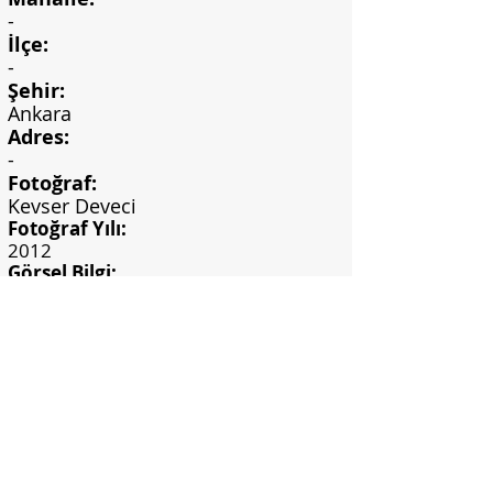
-
İlçe:
-
Şehir:
Ankara
Adres:
-
Fotoğraf:
Kevser Deveci
Fotoğraf Yılı:
2012
Görsel Bilgi:
Deveci, K. (2012). Günümüzde
Ankara'da yapılan seramik duvar
panoları. (Yayımlanmamış yüksek
lisans tezi). Gazi Üniversitesi, Eğitim
Bilimleri Enstitüsü, Ankara.