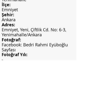
İlçe:
Emniyet
Şehir:
Ankara
Adres:
Emniyet, Yeni, Çiftlik Cd. No: 6-3,
Yenimahalle/Ankara
Fotoğraf:
Facebook: Bedri Rahmi Eyüboğlu
Sayfası
Fotoğraf Yılı:
-
Görsel Bilgi:
https://www.facebook.com/bedrirahmi
eyupoglu/photos/marmara-oteli-1967-
zemine-uygulanm
ış-çakıltaşı-
mozaik/10150602739360484/